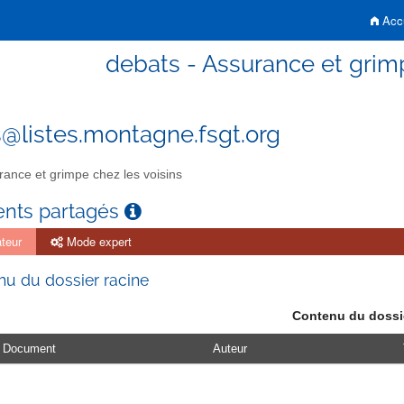
Accu
debats - Assurance et grimp
@listes.montagne.fsgt.org
ance et grimpe chez les voisins
nts partagés
teur
Mode expert
u du dossier racine
Contenu du dossi
Document
Auteur