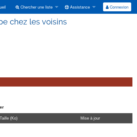
eil
Chercher une liste
Assistance
Connexion
e chez les voisins
er
Taille (Ko)
Mise à jour